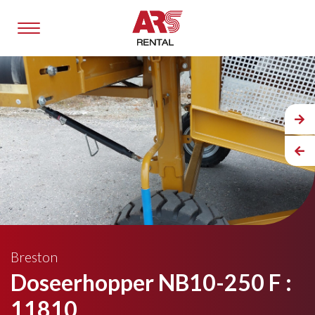
Breston
Doseerhopper NB10-250 F :
11810