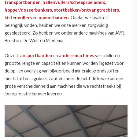
transportbanden
,
hallenvullers/scheepsbeladers
,
hopper/doseerbunkers
,
stortbakken/ontvangtrechters
,
kistenvullers
en
opvoerbanden
. Omdat we kwaliteit
belangrijk vinden, hebben we onze merken zorgvuldig
geselecteerd. Zo hebben we onder andere machines van AVR,
Breston, De Wulf en Miedema.
Onze
transportbanden
en
andere machines
verschillen in
grootte, lengte en capaciteit en kunnen worden ingezet voor
de op- en overslag van bijvoorbeeld minerale grondstoffen,
meststoffen, agribulk, zout en meer. Je hebt de keuze uit een
grote verscheidenheid aan machines die we rechtstreeks bij
jou op locatie kunnen leveren.